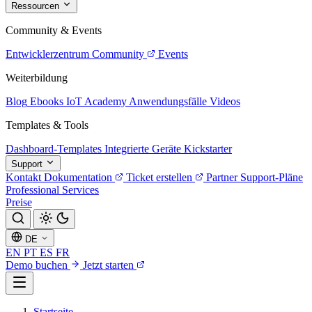
Ressourcen
Community & Events
Entwicklerzentrum
Community
Events
Weiterbildung
Blog
Ebooks
IoT Academy
Anwendungsfälle
Videos
Templates & Tools
Dashboard-Templates
Integrierte Geräte
Kickstarter
Support
Kontakt
Dokumentation
Ticket erstellen
Partner
Support-Pläne
Professional Services
Preise
DE
EN
PT
ES
FR
Demo buchen
Jetzt starten
Startseite