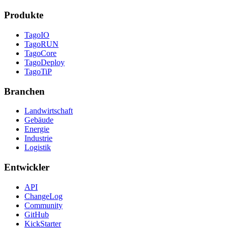
Produkte
TagoIO
TagoRUN
TagoCore
TagoDeploy
TagoTiP
Branchen
Landwirtschaft
Gebäude
Energie
Industrie
Logistik
Entwickler
API
ChangeLog
Community
GitHub
KickStarter