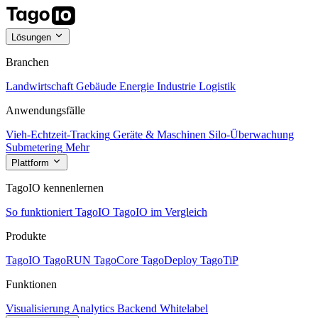
Lösungen
Branchen
Landwirtschaft
Gebäude
Energie
Industrie
Logistik
Anwendungsfälle
Vieh-Echtzeit-Tracking
Geräte & Maschinen
Silo-Überwachung
Submetering
Mehr
Plattform
TagoIO kennenlernen
So funktioniert TagoIO
TagoIO im Vergleich
Produkte
TagoIO
TagoRUN
TagoCore
TagoDeploy
TagoTiP
Funktionen
Visualisierung
Analytics
Backend
Whitelabel