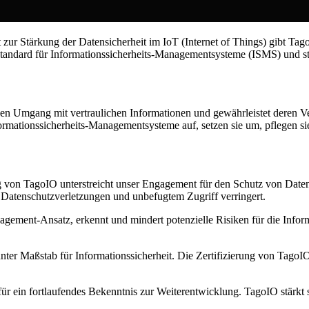
ur Stärkung der Datensicherheit im IoT (Internet of Things) gibt Tag
e Standard für Informationssicherheits-Managementsysteme (ISMS) und st
en Umgang mit vertraulichen Informationen und gewährleistet deren Vert
rmationssicherheits-Managementsysteme auf, setzen sie um, pflegen sie
 von TagoIO unterstreicht unser Engagement für den Schutz von Daten
 Datenschutzverletzungen und unbefugtem Zugriff verringert.
ement-Ansatz, erkennt und mindert potenzielle Risiken für die Informa
ter Maßstab für Informationssicherheit. Die Zertifizierung von TagoIO 
für ein fortlaufendes Bekenntnis zur Weiterentwicklung. TagoIO stärk