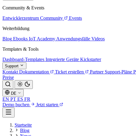
Community & Events
Entwicklerzentrum
Community
Events
Weiterbildung
Blog
Ebooks
IoT Academy
Anwendungsfälle
Videos
Templates & Tools
Dashboard-Templates
Integrierte Geräte
Kickstarter
Support
Kontakt
Dokumentation
Ticket erstellen
Partner
Support-Pläne
P
Preise
DE
EN
PT
ES
FR
Demo buchen
Jetzt starten
Startseite
Blog
News