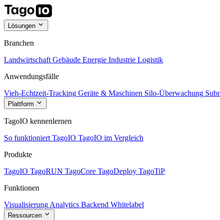
Lösungen
Branchen
Landwirtschaft
Gebäude
Energie
Industrie
Logistik
Anwendungsfälle
Vieh-Echtzeit-Tracking
Geräte & Maschinen
Silo-Überwachung
Subm
Plattform
TagoIO kennenlernen
So funktioniert TagoIO
TagoIO im Vergleich
Produkte
TagoIO
TagoRUN
TagoCore
TagoDeploy
TagoTiP
Funktionen
Visualisierung
Analytics
Backend
Whitelabel
Ressourcen