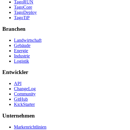
TagoRUN
TagoCore
TagoDeploy
TagoTiP
Branchen
Landwirtschaft
Gebäude
Energie
Industrie
Logistik
Entwickler
API
ChangeLog
Community
GitHub
KickStarter
Unternehmen
Markenrichtlinien