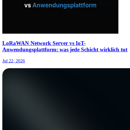
LoRaWAN Network Server vs IoT-
Anwendungsplattform: was jede Schicht wirklich tut
Jul 22, 2026