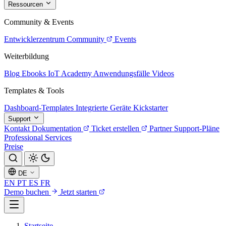
Ressourcen
Community & Events
Entwicklerzentrum
Community
Events
Weiterbildung
Blog
Ebooks
IoT Academy
Anwendungsfälle
Videos
Templates & Tools
Dashboard-Templates
Integrierte Geräte
Kickstarter
Support
Kontakt
Dokumentation
Ticket erstellen
Partner
Support-Pläne
Professional Services
Preise
DE
EN
PT
ES
FR
Demo buchen
Jetzt starten
Startseite