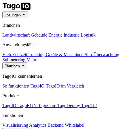
Lösungen
Branchen
Landwirtschaft
Gebäude
Energie
Industrie
Logistik
Anwendungsfälle
Vieh-Echtzeit-Tracking
Geräte & Maschinen
Silo-Überwachung
Submetering
Mehr
Plattform
TagoIO kennenlernen
So funktioniert TagoIO
TagoIO im Vergleich
Produkte
TagoIO
TagoRUN
TagoCore
TagoDeploy
TagoTiP
Funktionen
Visualisierung
Analytics
Backend
Whitelabel