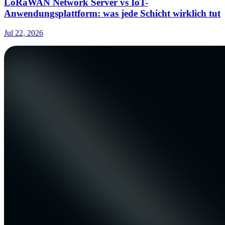
LoRaWAN Network Server vs IoT-
Anwendungsplattform: was jede Schicht wirklich tut
Jul 22, 2026