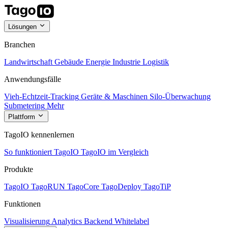
Lösungen
Branchen
Landwirtschaft
Gebäude
Energie
Industrie
Logistik
Anwendungsfälle
Vieh-Echtzeit-Tracking
Geräte & Maschinen
Silo-Überwachung
Submetering
Mehr
Plattform
TagoIO kennenlernen
So funktioniert TagoIO
TagoIO im Vergleich
Produkte
TagoIO
TagoRUN
TagoCore
TagoDeploy
TagoTiP
Funktionen
Visualisierung
Analytics
Backend
Whitelabel