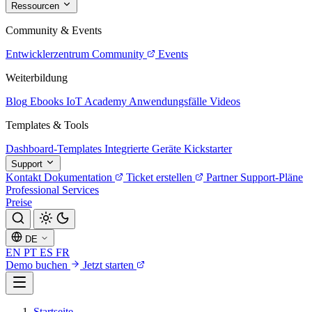
Ressourcen
Community & Events
Entwicklerzentrum
Community
Events
Weiterbildung
Blog
Ebooks
IoT Academy
Anwendungsfälle
Videos
Templates & Tools
Dashboard-Templates
Integrierte Geräte
Kickstarter
Support
Kontakt
Dokumentation
Ticket erstellen
Partner
Support-Pläne
Professional Services
Preise
DE
EN
PT
ES
FR
Demo buchen
Jetzt starten
Startseite