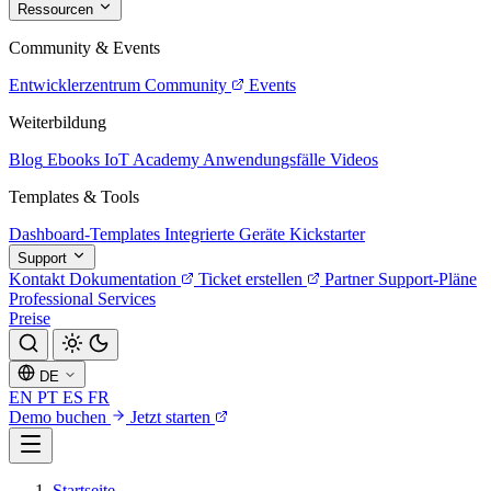
Ressourcen
Community & Events
Entwicklerzentrum
Community
Events
Weiterbildung
Blog
Ebooks
IoT Academy
Anwendungsfälle
Videos
Templates & Tools
Dashboard-Templates
Integrierte Geräte
Kickstarter
Support
Kontakt
Dokumentation
Ticket erstellen
Partner
Support-Pläne
Professional Services
Preise
DE
EN
PT
ES
FR
Demo buchen
Jetzt starten
Startseite