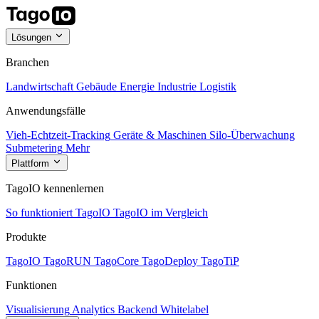
Lösungen
Branchen
Landwirtschaft
Gebäude
Energie
Industrie
Logistik
Anwendungsfälle
Vieh-Echtzeit-Tracking
Geräte & Maschinen
Silo-Überwachung
Submetering
Mehr
Plattform
TagoIO kennenlernen
So funktioniert TagoIO
TagoIO im Vergleich
Produkte
TagoIO
TagoRUN
TagoCore
TagoDeploy
TagoTiP
Funktionen
Visualisierung
Analytics
Backend
Whitelabel