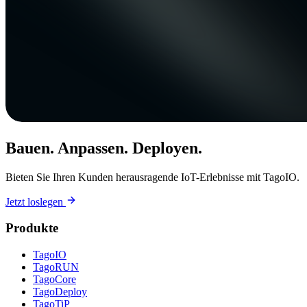
Bauen. Anpassen. Deployen.
Bieten Sie Ihren Kunden herausragende IoT-Erlebnisse mit TagoIO.
Jetzt loslegen
Produkte
TagoIO
TagoRUN
TagoCore
TagoDeploy
TagoTiP