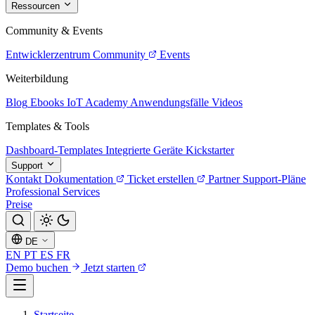
Ressourcen
Community & Events
Entwicklerzentrum
Community
Events
Weiterbildung
Blog
Ebooks
IoT Academy
Anwendungsfälle
Videos
Templates & Tools
Dashboard-Templates
Integrierte Geräte
Kickstarter
Support
Kontakt
Dokumentation
Ticket erstellen
Partner
Support-Pläne
Professional Services
Preise
DE
EN
PT
ES
FR
Demo buchen
Jetzt starten
Startseite