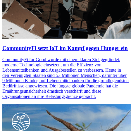
CommunityFi setzt IoT im Kampf gegen Hunger ein
CommunityFi for Good wurde mit einem klaren Ziel gegründet:
moderne Technologie einsetzen, um die Effizienz von
Lebensmittelbanken und Ausgabestellen zu verbessern. Heute in
den Vereinigten Staaten sind 53 Millionen Menschen, darunter über
9 Millionen Kinder, auf Lebensmittelbanken für die grundlegendsten
Bedürfnisse angewiesen. Die jüngste globale Pandemie hat die
Ernährungsunsicherheit drastisch verschärft und diese
Organisationen an ihre Belastungsgrenze gebracht.