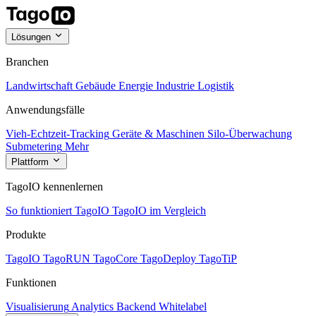
Lösungen
Branchen
Landwirtschaft
Gebäude
Energie
Industrie
Logistik
Anwendungsfälle
Vieh-Echtzeit-Tracking
Geräte & Maschinen
Silo-Überwachung
Submetering
Mehr
Plattform
TagoIO kennenlernen
So funktioniert TagoIO
TagoIO im Vergleich
Produkte
TagoIO
TagoRUN
TagoCore
TagoDeploy
TagoTiP
Funktionen
Visualisierung
Analytics
Backend
Whitelabel