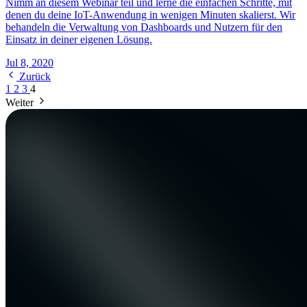
Nimm an diesem Webinar teil und lerne die einfachen Schritte, mit
denen du deine IoT-Anwendung in wenigen Minuten skalierst. Wir
behandeln die Verwaltung von Dashboards und Nutzern für den
Einsatz in deiner eigenen Lösung.
Jul 8, 2020
Zurück
1
2
3
4
Weiter