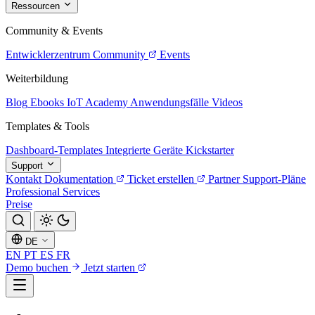
Ressourcen
Community & Events
Entwicklerzentrum
Community
Events
Weiterbildung
Blog
Ebooks
IoT Academy
Anwendungsfälle
Videos
Templates & Tools
Dashboard-Templates
Integrierte Geräte
Kickstarter
Support
Kontakt
Dokumentation
Ticket erstellen
Partner
Support-Pläne
Professional Services
Preise
DE
EN
PT
ES
FR
Demo buchen
Jetzt starten