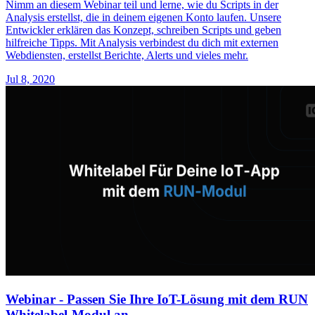
Nimm an diesem Webinar teil und lerne, wie du Scripts in der
Analysis erstellst, die in deinem eigenen Konto laufen. Unsere
Entwickler erklären das Konzept, schreiben Scripts und geben
hilfreiche Tipps. Mit Analysis verbindest du dich mit externen
Webdiensten, erstellst Berichte, Alerts und vieles mehr.
Jul 8, 2020
Webinar - Passen Sie Ihre IoT-Lösung mit dem RUN
Whitelabel-Modul an