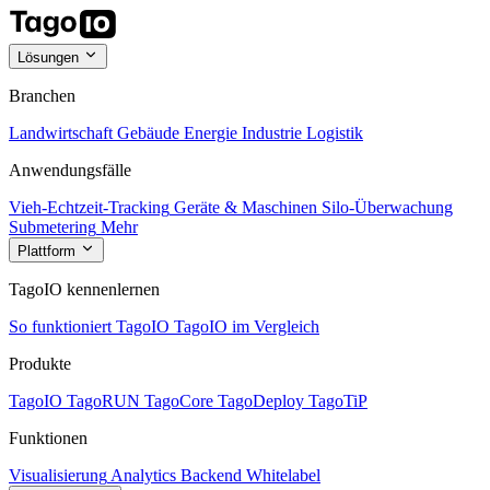
Lösungen
Branchen
Landwirtschaft
Gebäude
Energie
Industrie
Logistik
Anwendungsfälle
Vieh-Echtzeit-Tracking
Geräte & Maschinen
Silo-Überwachung
Submetering
Mehr
Plattform
TagoIO kennenlernen
So funktioniert TagoIO
TagoIO im Vergleich
Produkte
TagoIO
TagoRUN
TagoCore
TagoDeploy
TagoTiP
Funktionen
Visualisierung
Analytics
Backend
Whitelabel