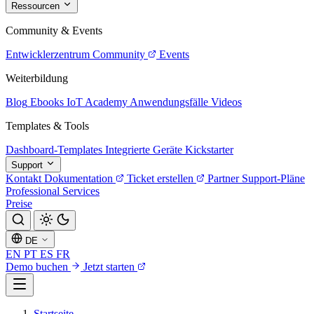
Ressourcen
Community & Events
Entwicklerzentrum
Community
Events
Weiterbildung
Blog
Ebooks
IoT Academy
Anwendungsfälle
Videos
Templates & Tools
Dashboard-Templates
Integrierte Geräte
Kickstarter
Support
Kontakt
Dokumentation
Ticket erstellen
Partner
Support-Pläne
Professional Services
Preise
DE
EN
PT
ES
FR
Demo buchen
Jetzt starten
Startseite