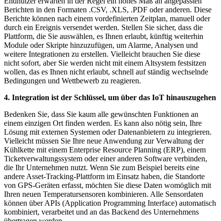
Endnutzer erwarten in der Regel ein hohes Maß an angepassten
Berichten in den Formaten .CSV, .XLS, .PDF oder anderen. Diese
Berichte können nach einem vordefinierten Zeitplan, manuell oder
durch ein Ereignis versendet werden. Stellen Sie sicher, dass die
Plattform, die Sie auswählen, es Ihnen erlaubt, künftig weiterhin
Module oder Skripte hinzuzufügen, um Alarme, Analysen und
weitere Integrationen zu erstellen. Vielleicht brauchen Sie diese
nicht sofort, aber Sie werden nicht mit einem Altsystem festsitzen
wollen, das es Ihnen nicht erlaubt, schnell auf ständig wechselnde
Bedingungen und Wettbewerb zu reagieren.
4. Integration ist der Schlüssel, um über das IoT hinauszugehen
Bedenken Sie, dass Sie kaum alle gewünschten Funktionen an
einem einzigen Ort finden werden. Es kann also nötig sein, Ihre
Lösung mit externen Systemen oder Datenanbietern zu integrieren.
Vielleicht müssen Sie Ihre neue Anwendung zur Verwaltung der
Kühlkette mit einem Enterprise Resource Planning (ERP), einem
Ticketverwaltungssystem oder einer anderen Software verbinden,
die Ihr Unternehmen nutzt. Wenn Sie zum Beispiel bereits eine
andere Asset-Tracking-Plattform im Einsatz haben, die Standorte
von GPS-Geräten erfasst, möchten Sie diese Daten womöglich mit
Ihren neuen Temperatursensoren kombinieren. Alle Sensordaten
können über APIs (Application Programming Interface) automatisch
kombiniert, verarbeitet und an das Backend des Unternehmens
übertragen werden.