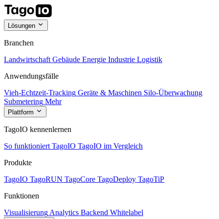
Lösungen
Branchen
Landwirtschaft
Gebäude
Energie
Industrie
Logistik
Anwendungsfälle
Vieh-Echtzeit-Tracking
Geräte & Maschinen
Silo-Überwachung
Submetering
Mehr
Plattform
TagoIO kennenlernen
So funktioniert TagoIO
TagoIO im Vergleich
Produkte
TagoIO
TagoRUN
TagoCore
TagoDeploy
TagoTiP
Funktionen
Visualisierung
Analytics
Backend
Whitelabel