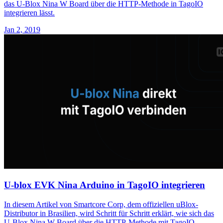
das U-Blox Nina W Board über die HTTP-Methode in TagoIO
integrieren lässt.
Jan 2, 2019
U-blox EVK Nina Arduino in TagoIO integrieren
In diesem Artikel von Smartcore Corp, dem offiziellen uBlox-
Distributor in Brasilien, wird Schritt für Schritt erklärt, wie sich das
U-Blox Nina W Board über die HTTP-Methode mit TagoIO