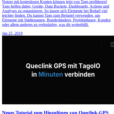
Nutzer mit kostenlosen Konten können jetzt von Tags profitieren!
Tags helfen dabei, Geräte, Data Buckets, Dashboards, Actions und
Analyses zu organisieren. So lassen sich Elemente bei Bedarf viel
leichter finden. Du kannst Tags zum Beispiel verwenden, um
Elemente mit Städtenamen, Bundesländern, Projektphasen, Kunden
oder allem anderen zu verknüpfen, was dir weiterhilft.
Jan 25, 2019
Neues Tutorial zum Hinzufügen von Queclink-GPS