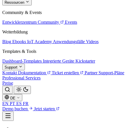
Ressourcen
Community & Events
Entwicklerzentrum
Community
Events
Weiterbildung
Blog
Ebooks
IoT Academy
Anwendungsfälle
Videos
Templates & Tools
Dashboard-Templates
Integrierte Geräte
Kickstarter
Support
Kontakt
Dokumentation
Ticket erstellen
Partner
Support-Pläne
Professional Services
Preise
DE
EN
PT
ES
FR
Demo buchen
Jetzt starten