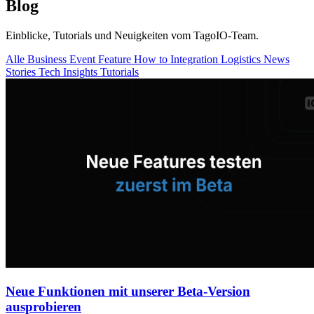
Blog
Einblicke, Tutorials und Neuigkeiten vom TagoIO-Team.
Alle
Business
Event
Feature
How to
Integration
Logistics
News
Stories
Tech Insights
Tutorials
Neue Funktionen mit unserer Beta-Version
ausprobieren