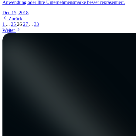
Anwendung oder Ihre Unternehmensmarke besser repräsentiert.
Dec 15, 2018
Zurück
1
...
25
26
27
...
33
Weiter