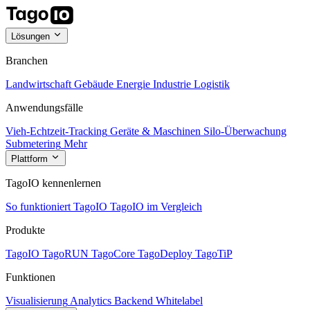
Lösungen
Branchen
Landwirtschaft
Gebäude
Energie
Industrie
Logistik
Anwendungsfälle
Vieh-Echtzeit-Tracking
Geräte & Maschinen
Silo-Überwachung
Submetering
Mehr
Plattform
TagoIO kennenlernen
So funktioniert TagoIO
TagoIO im Vergleich
Produkte
TagoIO
TagoRUN
TagoCore
TagoDeploy
TagoTiP
Funktionen
Visualisierung
Analytics
Backend
Whitelabel