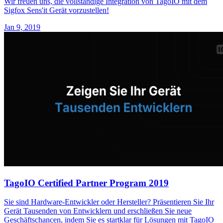
Wir freuen uns, die vollständige Integration von TagoIO mit dem
Sigfox Sens'it Gerät vorzustellen!
Jan 9, 2019
TagoIO Certified Partner Program 2019
Sie sind Hardware-Entwickler oder Hersteller? Präsentieren Sie Ihr
Gerät Tausenden von Entwicklern und erschließen Sie neue
Geschäftschancen, indem Sie es startklar für Lösungen mit TagoIO